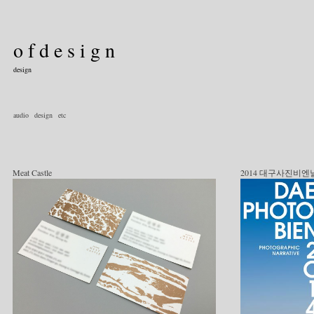
o f d e s i g n
design
audio
design
etc
Meat Castle
2014 대구사진비엔