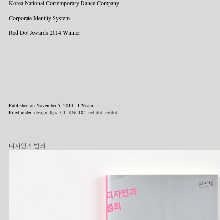
Korea National Contemporary Dance Company
Corporate Identity System
Red Dot Awards 2014 Winner
Published on November 5, 2014 11:26 am.
Filed under:
design
Tags:
CI
,
KNCDC
,
red dot
,
reddot
디자인과 범죄