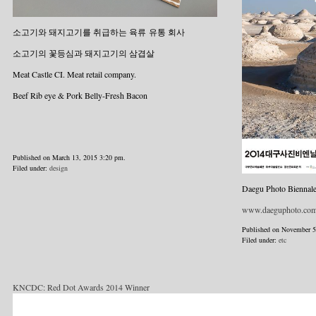
소고기와 돼지고기를 취급하는 육류 유통 회사
소고기의 꽃등심과 돼지고기의 삼겹살
Meat Castle CI. Meat retail company.
Beef Rib eye & Pork Belly-Fresh Bacon
Published on March 13, 2015 3:20 pm.
Filed under:
design
Daegu Photo Biennal
www.daeguphoto.co
Published on November 5
Filed under:
etc
KNCDC: Red Dot Awards 2014 Winner