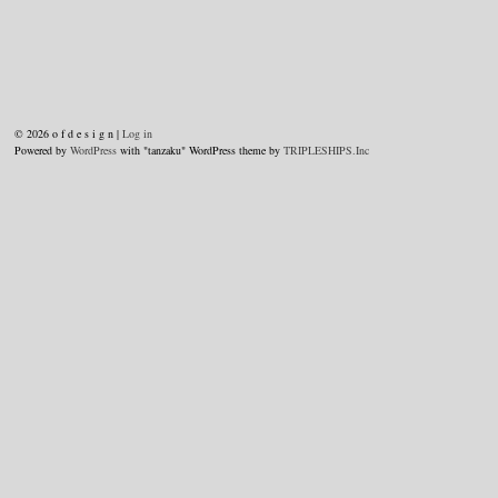
© 2026 o f d e s i g n |
Log in
Powered by
WordPress
with "tanzaku" WordPress theme by
TRIPLESHIPS.Inc